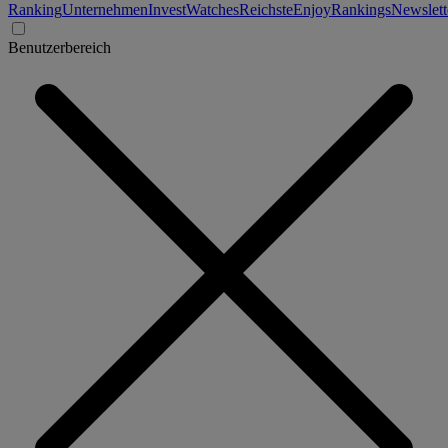
Ranking
Unternehmen
Invest
Watches
Reichste
Enjoy
Rankings
Newslett
Benutzerbereich