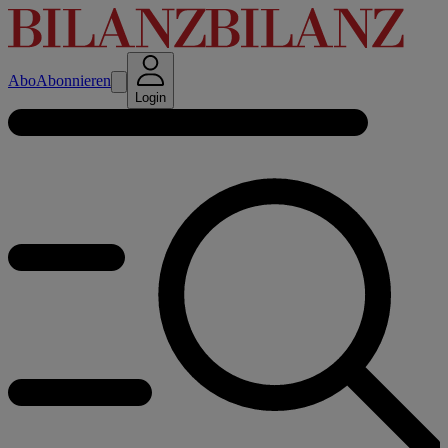
Abo
Abonnieren
Login