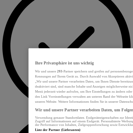
Ihre Privatsphäre ist uns wichtig
Wir und unsere
293
-Partner speichern und greifen auf personenbezoge
Kennungen auf Ihrem Gerät zu. Durch Auswahl von Akzeptieren aktivie
„Wir und unsere Partner verarbeiten Daten, um Ihnen Dienste bereitzu
deaktiviert sind, sind manche Inhalte und Anzeigen möglicherweise nich
Menü jederzeit wieder aufrufen, um Ihre Einstellungen zu ändern oder
den Link Voreinstellungen verwalten am unteren Rand der Webseite klic
unseres Website. Weitere Informationen finden Sie in unserer Datensch
Wir und unsere Partner verarbeiten Daten, um Folgend
Verwendung genauer Standortdaten. Endgeräteeigenschaften zur Identif
Zugriff auf Informationen auf einem Endgerät. Personalisierte Werbu
der Performance von Inhalten, Zielgruppenforschung sowie Entwickl
Liste der Partner (Lieferanten)