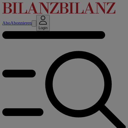
Abo
Abonnieren
Login