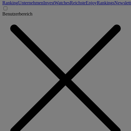
Ranking
Unternehmen
Invest
Watches
Reichste
Enjoy
Rankings
Newslett
Benutzerbereich