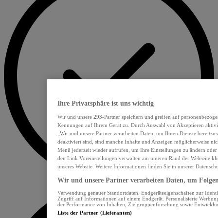
Ihre Privatsphäre ist uns wichtig
Wir und unsere
293
-Partner speichern und greifen auf personenbezoge
Kennungen auf Ihrem Gerät zu. Durch Auswahl von Akzeptieren aktivie
„Wir und unsere Partner verarbeiten Daten, um Ihnen Dienste bereitzu
deaktiviert sind, sind manche Inhalte und Anzeigen möglicherweise nich
Menü jederzeit wieder aufrufen, um Ihre Einstellungen zu ändern oder
den Link Voreinstellungen verwalten am unteren Rand der Webseite klic
unseres Website. Weitere Informationen finden Sie in unserer Datensch
Wir und unsere Partner verarbeiten Daten, um Folgend
Verwendung genauer Standortdaten. Endgeräteeigenschaften zur Identif
Zugriff auf Informationen auf einem Endgerät. Personalisierte Werbu
der Performance von Inhalten, Zielgruppenforschung sowie Entwickl
Liste der Partner (Lieferanten)