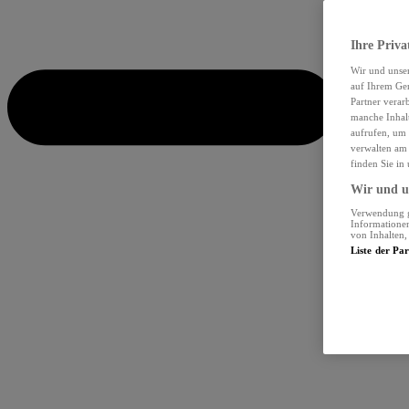
Ihre Priva
Wir und unse
auf Ihrem Ger
Partner verar
manche Inhalt
aufrufen, um 
verwalten am 
finden Sie in
Wir und un
Verwendung ge
Informationen
von Inhalten
Liste der Pa