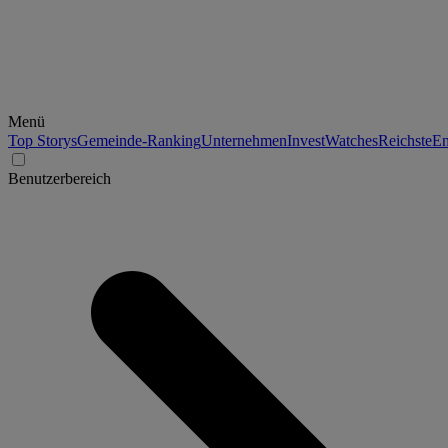
Menü
Top Storys
Gemeinde-Ranking
Unternehmen
Invest
Watches
Reichste
En
Benutzerbereich