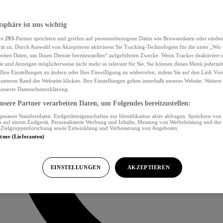
tsphäre ist uns wichtig
re
293
-Partner speichern und greifen auf personenbezogene Daten wie Browserdaten oder eind
ät zu. Durch Auswahl von Akzeptieren aktivieren Sie Tracking-Technologien für die unter „Wir
beiten Daten, um Ihnen Dienste bereitzustellen“ aufgeführten Zwecke. Wenn Tracker deaktiviert s
e und Anzeigen möglicherweise nicht mehr so relevant für Sie. Sie können dieses Menü jederzei
Ihre Einstellungen zu ändern oder Ihre Einwilligung zu widerrufen, indem Sie auf den Link Vor
unteren Rand der Webseite klicken. Ihre Einstellungen gelten innerhalb unseres Website. Weiter
 unserer Datenschutzerklärung.
sere Partner verarbeiten Daten, um Folgendes bereitzustellen:
nauer Standortdaten. Endgeräteeigenschaften zur Identifikation aktiv abfragen. Speichern von 
 auf einem Endgerät. Personalisierte Werbung und Inhalte, Messung von Werbeleistung und der
, Zielgruppenforschung sowie Entwicklung und Verbesserung von Angeboten.
rtner (Lieferanten)
EINSTELLUNGEN
AKZEPTIEREN