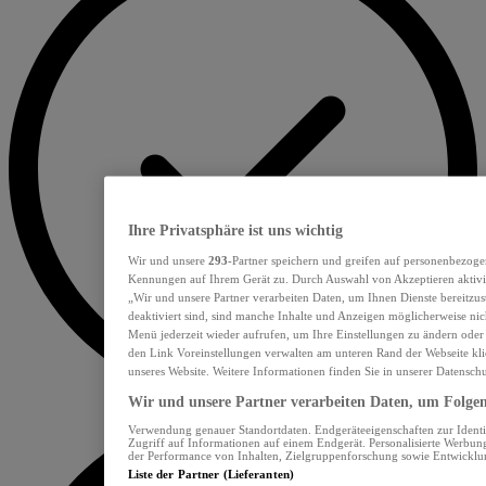
Ihre Privatsphäre ist uns wichtig
Wir und unsere
293
-Partner speichern und greifen auf personenbezoge
Kennungen auf Ihrem Gerät zu. Durch Auswahl von Akzeptieren aktivie
„Wir und unsere Partner verarbeiten Daten, um Ihnen Dienste bereitzu
deaktiviert sind, sind manche Inhalte und Anzeigen möglicherweise nich
Menü jederzeit wieder aufrufen, um Ihre Einstellungen zu ändern oder
den Link Voreinstellungen verwalten am unteren Rand der Webseite klic
unseres Website. Weitere Informationen finden Sie in unserer Datensch
Wir und unsere Partner verarbeiten Daten, um Folgend
Verwendung genauer Standortdaten. Endgeräteeigenschaften zur Identif
Zugriff auf Informationen auf einem Endgerät. Personalisierte Werbu
der Performance von Inhalten, Zielgruppenforschung sowie Entwickl
Liste der Partner (Lieferanten)