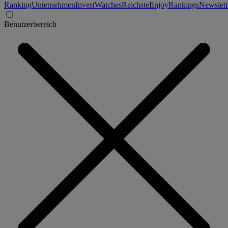
Ranking
Unternehmen
Invest
Watches
Reichste
Enjoy
Rankings
Newslett
Benutzerbereich