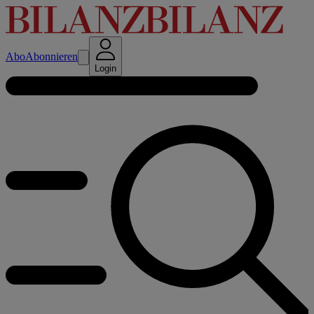
Abo
Abonnieren
Login