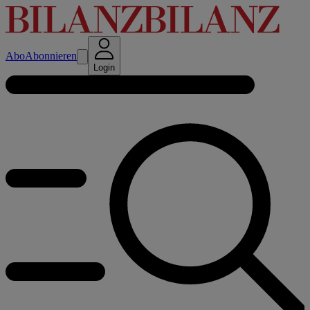
Abo
Abonnieren
Login