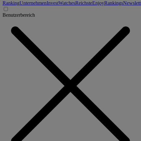
Ranking
Unternehmen
Invest
Watches
Reichste
Enjoy
Rankings
Newslett
Benutzerbereich