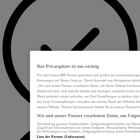
Ihre Privatsphäre ist uns wichtig
Wir und unsere
293
-Partner speichern und greifen auf personenbezoge
Kennungen auf Ihrem Gerät zu. Durch Auswahl von Akzeptieren aktivie
„Wir und unsere Partner verarbeiten Daten, um Ihnen Dienste bereitzu
deaktiviert sind, sind manche Inhalte und Anzeigen möglicherweise nich
Menü jederzeit wieder aufrufen, um Ihre Einstellungen zu ändern oder
den Link Voreinstellungen verwalten am unteren Rand der Webseite klic
unseres Website. Weitere Informationen finden Sie in unserer Datensch
Wir und unsere Partner verarbeiten Daten, um Folgend
Verwendung genauer Standortdaten. Endgeräteeigenschaften zur Identif
Zugriff auf Informationen auf einem Endgerät. Personalisierte Werbu
der Performance von Inhalten, Zielgruppenforschung sowie Entwickl
Liste der Partner (Lieferanten)