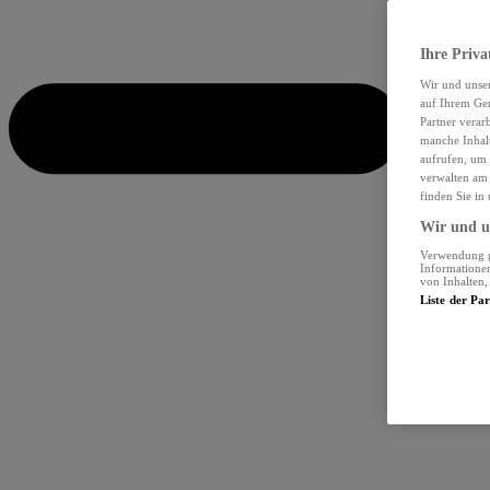
Ihre Priva
Wir und unse
auf Ihrem Ger
Partner verar
manche Inhalt
aufrufen, um 
verwalten am 
finden Sie in
Wir und un
Verwendung ge
Informationen
von Inhalten
Liste der Pa