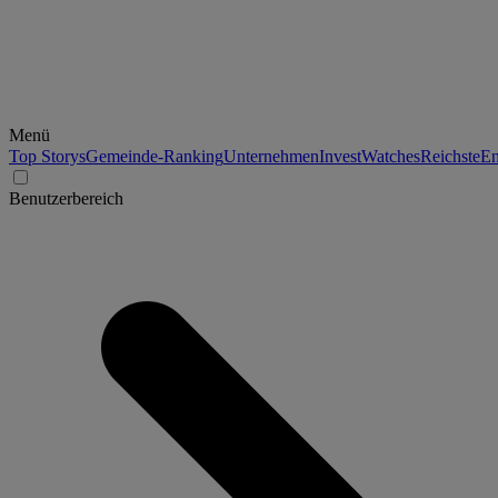
Menü
Top Storys
Gemeinde-Ranking
Unternehmen
Invest
Watches
Reichste
En
Benutzerbereich