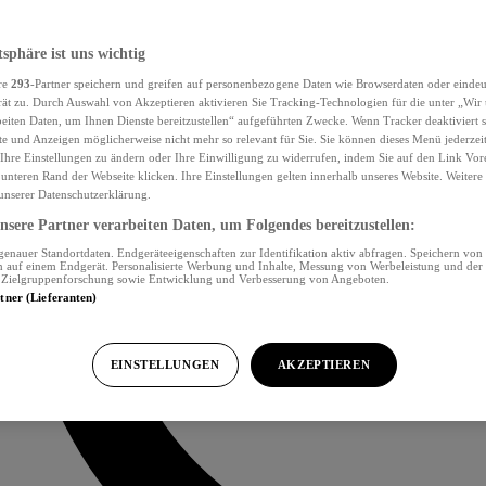
tsphäre ist uns wichtig
re
293
-Partner speichern und greifen auf personenbezogene Daten wie Browserdaten oder eind
ät zu. Durch Auswahl von Akzeptieren aktivieren Sie Tracking-Technologien für die unter „Wir
beiten Daten, um Ihnen Dienste bereitzustellen“ aufgeführten Zwecke. Wenn Tracker deaktiviert s
e und Anzeigen möglicherweise nicht mehr so relevant für Sie. Sie können dieses Menü jederzei
Ihre Einstellungen zu ändern oder Ihre Einwilligung zu widerrufen, indem Sie auf den Link Vor
unteren Rand der Webseite klicken. Ihre Einstellungen gelten innerhalb unseres Website. Weiter
 unserer Datenschutzerklärung.
sere Partner verarbeiten Daten, um Folgendes bereitzustellen:
nauer Standortdaten. Endgeräteeigenschaften zur Identifikation aktiv abfragen. Speichern von 
 auf einem Endgerät. Personalisierte Werbung und Inhalte, Messung von Werbeleistung und der
, Zielgruppenforschung sowie Entwicklung und Verbesserung von Angeboten.
rtner (Lieferanten)
EINSTELLUNGEN
AKZEPTIEREN