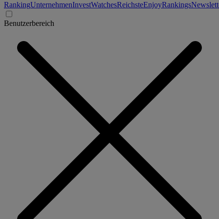
Ranking
Unternehmen
Invest
Watches
Reichste
Enjoy
Rankings
Newslett
Benutzerbereich