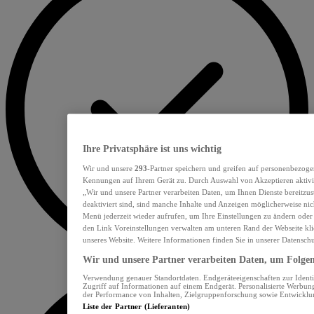
Ihre Privatsphäre ist uns wichtig
Wir und unsere
293
-Partner speichern und greifen auf personenbezoge
Kennungen auf Ihrem Gerät zu. Durch Auswahl von Akzeptieren aktivie
„Wir und unsere Partner verarbeiten Daten, um Ihnen Dienste bereitzu
deaktiviert sind, sind manche Inhalte und Anzeigen möglicherweise nich
Menü jederzeit wieder aufrufen, um Ihre Einstellungen zu ändern oder
den Link Voreinstellungen verwalten am unteren Rand der Webseite klic
unseres Website. Weitere Informationen finden Sie in unserer Datensch
Wir und unsere Partner verarbeiten Daten, um Folgend
Verwendung genauer Standortdaten. Endgeräteeigenschaften zur Identif
Zugriff auf Informationen auf einem Endgerät. Personalisierte Werbu
der Performance von Inhalten, Zielgruppenforschung sowie Entwickl
Liste der Partner (Lieferanten)