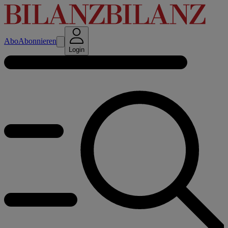
Abo
Abonnieren
Login