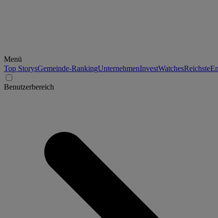
Menü
Top Storys
Gemeinde-Ranking
Unternehmen
Invest
Watches
Reichste
En
Benutzerbereich