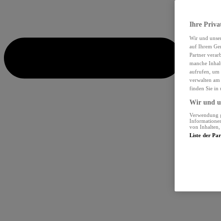
Ihre Priva
Wir und unse
auf Ihrem Ger
Partner verar
manche Inhalt
aufrufen, um 
verwalten am 
finden Sie in
Wir und un
Verwendung ge
Informationen
von Inhalten
Liste der Pa