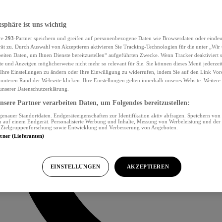
tsphäre ist uns wichtig
re
293
-Partner speichern und greifen auf personenbezogene Daten wie Browserdaten oder eind
ät zu. Durch Auswahl von Akzeptieren aktivieren Sie Tracking-Technologien für die unter „Wir
beiten Daten, um Ihnen Dienste bereitzustellen“ aufgeführten Zwecke. Wenn Tracker deaktiviert s
e und Anzeigen möglicherweise nicht mehr so relevant für Sie. Sie können dieses Menü jederzei
Ihre Einstellungen zu ändern oder Ihre Einwilligung zu widerrufen, indem Sie auf den Link Vor
unteren Rand der Webseite klicken. Ihre Einstellungen gelten innerhalb unseres Website. Weiter
 unserer Datenschutzerklärung.
sere Partner verarbeiten Daten, um Folgendes bereitzustellen:
nauer Standortdaten. Endgeräteeigenschaften zur Identifikation aktiv abfragen. Speichern von 
 auf einem Endgerät. Personalisierte Werbung und Inhalte, Messung von Werbeleistung und der
, Zielgruppenforschung sowie Entwicklung und Verbesserung von Angeboten.
rtner (Lieferanten)
EINSTELLUNGEN
AKZEPTIEREN