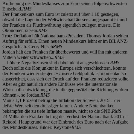
Aufhebung des Mindestkurses zum Euro seinen folgenschwersten
Entscheid.
RMS
Der Frankenkurs zum Euro ist zuletzt auf über 1.10 gestiegen,
obwohl die Lage in der Weltwirtschaft äusserst angespannt ist und
der Franken als Fluchtwährung eigentlich zulegen müsste. Die
Ökonomen rätseln.
RMS
Trotz Deflation hält Nationalbank-Präsident Thomas Jordan seinen
Auftrag für erfüllt. Einen neuen Mindestkurs lehnt er im BILANZ-
Gespräch ab. Gerry Nitsch
RMS
Jordan hält den Franken für überbewertet und will ihn mit anderen
Mitteln weiter schwächen...
RMS
... höhere Negativzinsen sind dabei nicht ausgeschlossen.
RMS
Doch sollte die Konjunktur in Europa sich verschlechtern, könnte
der Franken wieder steigen. «Unsere Geldpolitik ist momentan so
ausgerichtet, dass sich der Druck auf den Franken reduzieren sollte.
Aber es gibt natürlich andere Einflüsse wie die internationale
Wirtschaftsentwicklung, die in die gegensätzliche Richtung wirken
können», so Jordan.
RMS
Minus 1,1 Prozent betrug die Inflation der Schweiz 2015 – der
tiefste Wert seit den dreissiger Jahren. Andere Notenbanken
bekämpfen die zu tiefe Inflation massiv, nicht so die SNB.
RMS
23 Milliarden Franken betrug der Verlust der Nationalbank 2015 –
Rekord. Hauptgrund war der Einbruch des Euro nach der Aufgabe
des Mindestkurses. Bilder: Keystone
RMS