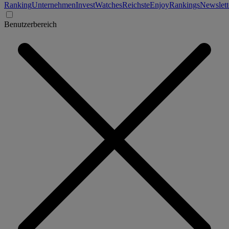
Ranking
Unternehmen
Invest
Watches
Reichste
Enjoy
Rankings
Newslett
Benutzerbereich