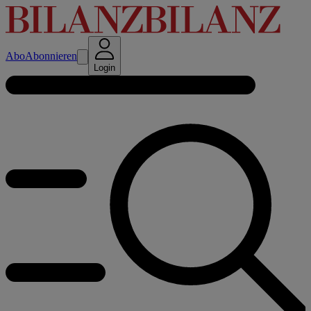
Abo
Abonnieren
Login