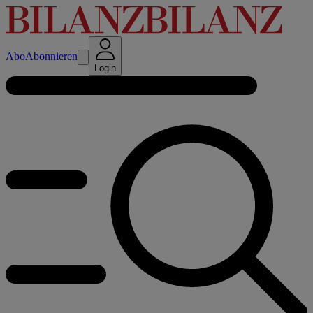
Abo
Abonnieren
Login