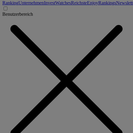
Ranking
Unternehmen
Invest
Watches
Reichste
Enjoy
Rankings
Newslett
Benutzerbereich