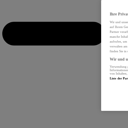
Ihre Priva
Wir und unse
auf Ihrem Ger
Partner verar
manche Inhalt
aufrufen, um 
verwalten am 
finden Sie in
Wir und un
Verwendung ge
Informationen
von Inhalten
Liste der Pa