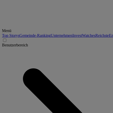
Menü
Top Storys
Gemeinde-Ranking
Unternehmen
Invest
Watches
Reichste
En
Benutzerbereich