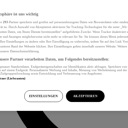
tsphäre ist uns wichtig
re
293
-Partner speichern und greifen auf personenbezogene Daten wie Browserdaten oder eind
ät zu. Durch Auswahl von Akzeptieren aktivieren Sie Tracking-Technologien für die unter „Wir
beiten Daten, um Ihnen Dienste bereitzustellen“ aufgeführten Zwecke. Wenn Tracker deaktiviert s
e und Anzeigen möglicherweise nicht mehr so relevant für Sie. Sie können dieses Menü jederzei
Ihre Einstellungen zu ändern oder Ihre Einwilligung zu widerrufen, indem Sie auf den Link Vor
unteren Rand der Webseite klicken. Ihre Einstellungen gelten innerhalb unseres Website. Weiter
 unserer Datenschutzerklärung.
sere Partner verarbeiten Daten, um Folgendes bereitzustellen:
nauer Standortdaten. Endgeräteeigenschaften zur Identifikation aktiv abfragen. Speichern von 
 auf einem Endgerät. Personalisierte Werbung und Inhalte, Messung von Werbeleistung und der
, Zielgruppenforschung sowie Entwicklung und Verbesserung von Angeboten.
rtner (Lieferanten)
EINSTELLUNGEN
AKZEPTIEREN