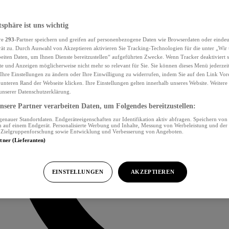
tsphäre ist uns wichtig
re
293
-Partner speichern und greifen auf personenbezogene Daten wie Browserdaten oder eind
ät zu. Durch Auswahl von Akzeptieren aktivieren Sie Tracking-Technologien für die unter „Wir
beiten Daten, um Ihnen Dienste bereitzustellen“ aufgeführten Zwecke. Wenn Tracker deaktiviert s
e und Anzeigen möglicherweise nicht mehr so relevant für Sie. Sie können dieses Menü jederzei
Ihre Einstellungen zu ändern oder Ihre Einwilligung zu widerrufen, indem Sie auf den Link Vor
unteren Rand der Webseite klicken. Ihre Einstellungen gelten innerhalb unseres Website. Weiter
 unserer Datenschutzerklärung.
sere Partner verarbeiten Daten, um Folgendes bereitzustellen:
nauer Standortdaten. Endgeräteeigenschaften zur Identifikation aktiv abfragen. Speichern von 
 auf einem Endgerät. Personalisierte Werbung und Inhalte, Messung von Werbeleistung und der
, Zielgruppenforschung sowie Entwicklung und Verbesserung von Angeboten.
rtner (Lieferanten)
EINSTELLUNGEN
AKZEPTIEREN