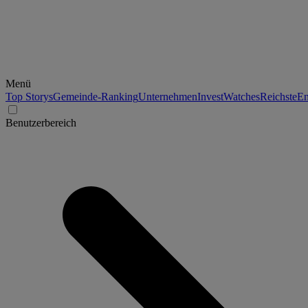
Menü
Top Storys
Gemeinde-Ranking
Unternehmen
Invest
Watches
Reichste
En
Benutzerbereich