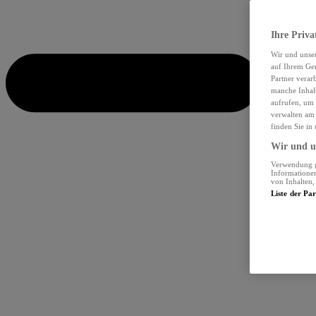
Ihre Priva
Wir und unse
auf Ihrem Ger
Partner verar
manche Inhalt
aufrufen, um 
verwalten am 
finden Sie in
Wir und un
Verwendung ge
Informationen
von Inhalten
Liste der Pa