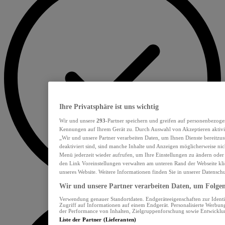
Ihre Privatsphäre ist uns wichtig
Wir und unsere
293
-Partner speichern und greifen auf personenbezoge
Kennungen auf Ihrem Gerät zu. Durch Auswahl von Akzeptieren aktivie
„Wir und unsere Partner verarbeiten Daten, um Ihnen Dienste bereitzu
deaktiviert sind, sind manche Inhalte und Anzeigen möglicherweise nich
Menü jederzeit wieder aufrufen, um Ihre Einstellungen zu ändern oder
den Link Voreinstellungen verwalten am unteren Rand der Webseite klic
unseres Website. Weitere Informationen finden Sie in unserer Datensch
Wir und unsere Partner verarbeiten Daten, um Folgend
Verwendung genauer Standortdaten. Endgeräteeigenschaften zur Identif
Zugriff auf Informationen auf einem Endgerät. Personalisierte Werbu
der Performance von Inhalten, Zielgruppenforschung sowie Entwickl
Liste der Partner (Lieferanten)