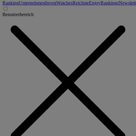
Ranking
Unternehmen
Invest
Watches
Reichste
Enjoy
Rankings
Newslett
Benutzerbereich