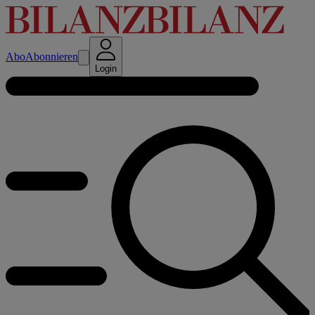
Abo
Abonnieren
Login