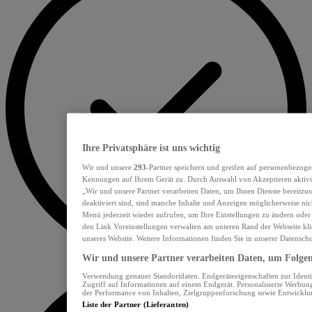
Ihre Privatsphäre ist uns wichtig
Wir und unsere
293
-Partner speichern und greifen auf personenbezoge
Kennungen auf Ihrem Gerät zu. Durch Auswahl von Akzeptieren aktivie
„Wir und unsere Partner verarbeiten Daten, um Ihnen Dienste bereitzu
deaktiviert sind, sind manche Inhalte und Anzeigen möglicherweise nich
Menü jederzeit wieder aufrufen, um Ihre Einstellungen zu ändern oder
den Link Voreinstellungen verwalten am unteren Rand der Webseite klic
unseres Website. Weitere Informationen finden Sie in unserer Datensch
Wir und unsere Partner verarbeiten Daten, um Folgend
Verwendung genauer Standortdaten. Endgeräteeigenschaften zur Identif
Zugriff auf Informationen auf einem Endgerät. Personalisierte Werbu
der Performance von Inhalten, Zielgruppenforschung sowie Entwickl
Liste der Partner (Lieferanten)