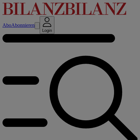
Abo
Abonnieren
Login