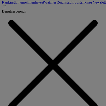
Ranking
Unternehmen
Invest
Watches
Reichste
Enjoy
Rankings
Newslett
Benutzerbereich