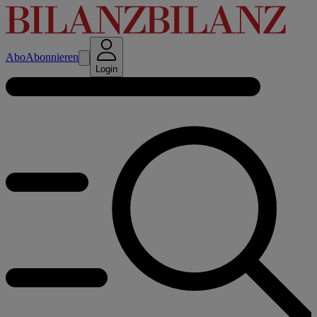
Abo
Abonnieren
Login