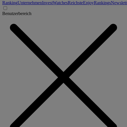
Ranking
Unternehmen
Invest
Watches
Reichste
Enjoy
Rankings
Newslett
Benutzerbereich