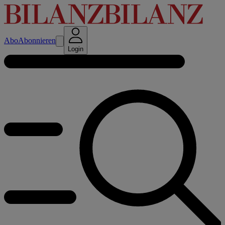
Abo
Abonnieren
Login