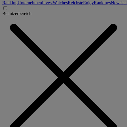
Ranking
Unternehmen
Invest
Watches
Reichste
Enjoy
Rankings
Newslett
Benutzerbereich