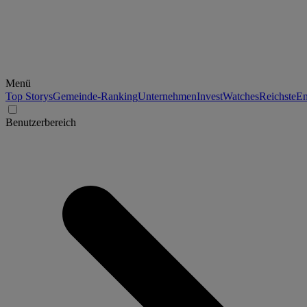
Menü
Top Storys
Gemeinde-Ranking
Unternehmen
Invest
Watches
Reichste
En
Benutzerbereich