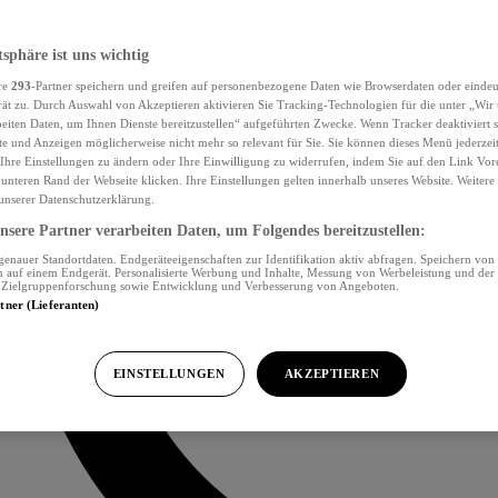
tsphäre ist uns wichtig
re
293
-Partner speichern und greifen auf personenbezogene Daten wie Browserdaten oder eind
ät zu. Durch Auswahl von Akzeptieren aktivieren Sie Tracking-Technologien für die unter „Wir
beiten Daten, um Ihnen Dienste bereitzustellen“ aufgeführten Zwecke. Wenn Tracker deaktiviert s
e und Anzeigen möglicherweise nicht mehr so relevant für Sie. Sie können dieses Menü jederzei
Ihre Einstellungen zu ändern oder Ihre Einwilligung zu widerrufen, indem Sie auf den Link Vor
unteren Rand der Webseite klicken. Ihre Einstellungen gelten innerhalb unseres Website. Weiter
 unserer Datenschutzerklärung.
sere Partner verarbeiten Daten, um Folgendes bereitzustellen:
nauer Standortdaten. Endgeräteeigenschaften zur Identifikation aktiv abfragen. Speichern von 
 auf einem Endgerät. Personalisierte Werbung und Inhalte, Messung von Werbeleistung und der
, Zielgruppenforschung sowie Entwicklung und Verbesserung von Angeboten.
rtner (Lieferanten)
EINSTELLUNGEN
AKZEPTIEREN