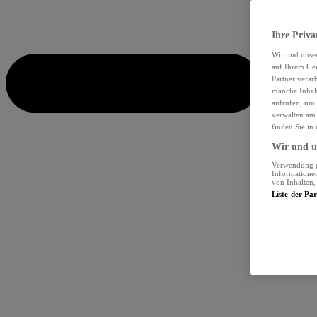
Ihre Priva
Wir und unse
auf Ihrem Ger
Partner verar
manche Inhalt
aufrufen, um 
verwalten am 
finden Sie in
Wir und un
Verwendung ge
Informationen
von Inhalten
Liste der Pa