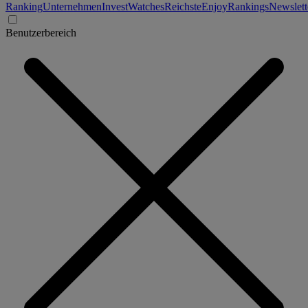
Ranking
Unternehmen
Invest
Watches
Reichste
Enjoy
Rankings
Newslett
Benutzerbereich