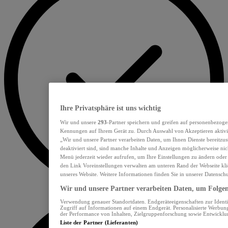
Ihre Privatsphäre ist uns wichtig
Wir und unsere
293
-Partner speichern und greifen auf personenbezoge
Kennungen auf Ihrem Gerät zu. Durch Auswahl von Akzeptieren aktivie
„Wir und unsere Partner verarbeiten Daten, um Ihnen Dienste bereitzu
deaktiviert sind, sind manche Inhalte und Anzeigen möglicherweise nich
Menü jederzeit wieder aufrufen, um Ihre Einstellungen zu ändern oder
den Link Voreinstellungen verwalten am unteren Rand der Webseite klic
unseres Website. Weitere Informationen finden Sie in unserer Datensch
Wir und unsere Partner verarbeiten Daten, um Folgend
Verwendung genauer Standortdaten. Endgeräteeigenschaften zur Identif
Zugriff auf Informationen auf einem Endgerät. Personalisierte Werbu
der Performance von Inhalten, Zielgruppenforschung sowie Entwickl
Liste der Partner (Lieferanten)