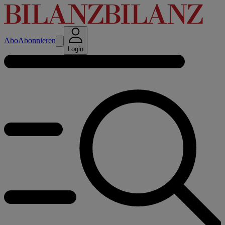
Abo
Abonnieren
Login