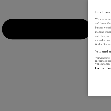
Ihre Priva
Wir und unse
auf Ihrem Ger
Partner verar
manche Inhalt
aufrufen, um 
verwalten am 
finden Sie in
Wir und un
Verwendung ge
Informationen
von Inhalten
Liste der Pa