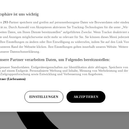
tsphäre ist uns wichtig
re
293
-Partner speichern und greifen auf personenbezogene Daten wie Browserdaten oder eind
ät zu. Durch Auswahl von Akzeptieren aktivieren Sie Tracking-Technologien für die unter „Wir
beiten Daten, um Ihnen Dienste bereitzustellen“ aufgeführten Zwecke. Wenn Tracker deaktiviert s
e und Anzeigen möglicherweise nicht mehr so relevant für Sie. Sie können dieses Menü jederzei
Ihre Einstellungen zu ändern oder Ihre Einwilligung zu widerrufen, indem Sie auf den Link Vor
unteren Rand der Webseite klicken. Ihre Einstellungen gelten innerhalb unseres Website. Weiter
 unserer Datenschutzerklärung.
sere Partner verarbeiten Daten, um Folgendes bereitzustellen:
nauer Standortdaten. Endgeräteeigenschaften zur Identifikation aktiv abfragen. Speichern von 
 auf einem Endgerät. Personalisierte Werbung und Inhalte, Messung von Werbeleistung und der
, Zielgruppenforschung sowie Entwicklung und Verbesserung von Angeboten.
rtner (Lieferanten)
EINSTELLUNGEN
AKZEPTIEREN