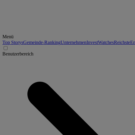
Menü
Top Storys
Gemeinde-Ranking
Unternehmen
Invest
Watches
Reichste
En
Benutzerbereich