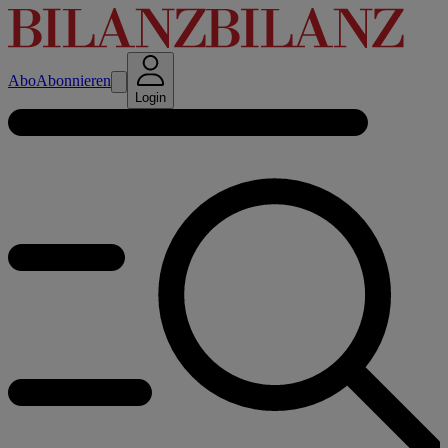
Abo
Abonnieren
Login