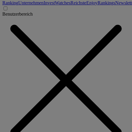
Ranking
Unternehmen
Invest
Watches
Reichste
Enjoy
Rankings
Newslett
Benutzerbereich