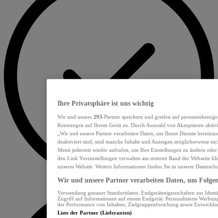
Ihre Privatsphäre ist uns wichtig
Wir und unsere
293
-Partner speichern und greifen auf personenbezoge
Kennungen auf Ihrem Gerät zu. Durch Auswahl von Akzeptieren aktivie
„Wir und unsere Partner verarbeiten Daten, um Ihnen Dienste bereitzu
deaktiviert sind, sind manche Inhalte und Anzeigen möglicherweise nich
Menü jederzeit wieder aufrufen, um Ihre Einstellungen zu ändern oder
den Link Voreinstellungen verwalten am unteren Rand der Webseite klic
unseres Website. Weitere Informationen finden Sie in unserer Datensch
Wir und unsere Partner verarbeiten Daten, um Folgend
Verwendung genauer Standortdaten. Endgeräteeigenschaften zur Identif
Zugriff auf Informationen auf einem Endgerät. Personalisierte Werbu
der Performance von Inhalten, Zielgruppenforschung sowie Entwickl
Liste der Partner (Lieferanten)