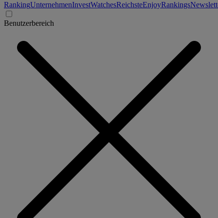
Ranking
Unternehmen
Invest
Watches
Reichste
Enjoy
Rankings
Newslett
Benutzerbereich