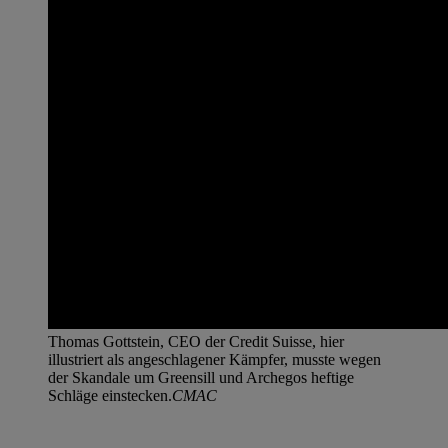
Thomas Gottstein, CEO der Credit Suisse, hier
illustriert als angeschlagener Kämpfer, musste wegen
der Skandale um Greensill und Archegos heftige
Schläge einstecken.
CMAC