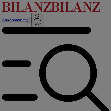
Abo
Abonnieren
Login