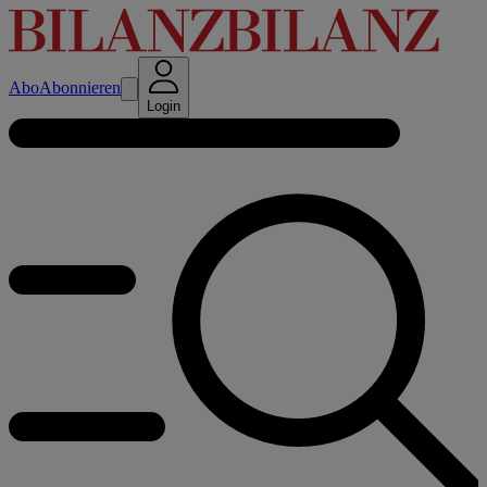
Abo
Abonnieren
Login