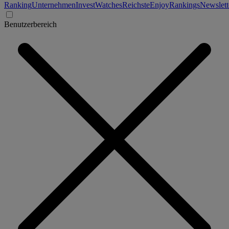
Ranking
Unternehmen
Invest
Watches
Reichste
Enjoy
Rankings
Newslett
Benutzerbereich