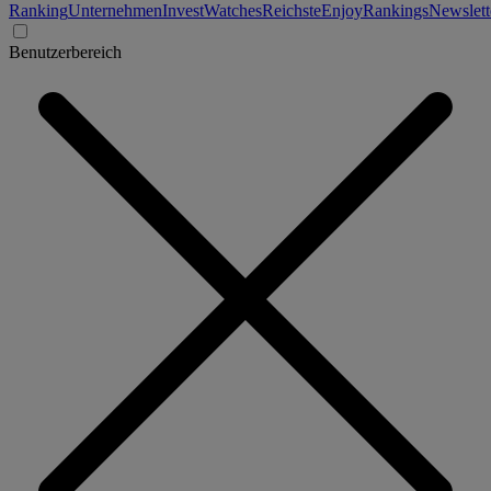
Ranking
Unternehmen
Invest
Watches
Reichste
Enjoy
Rankings
Newslett
Benutzerbereich