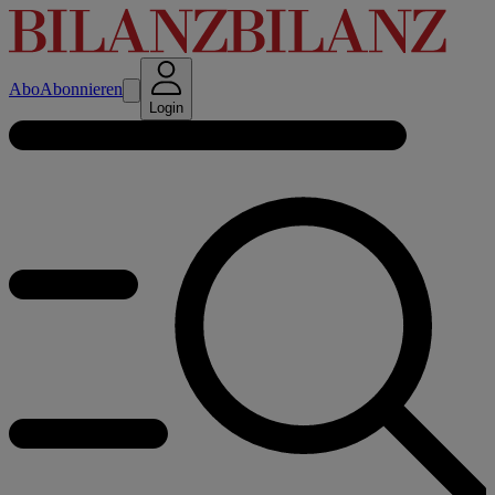
Abo
Abonnieren
Login