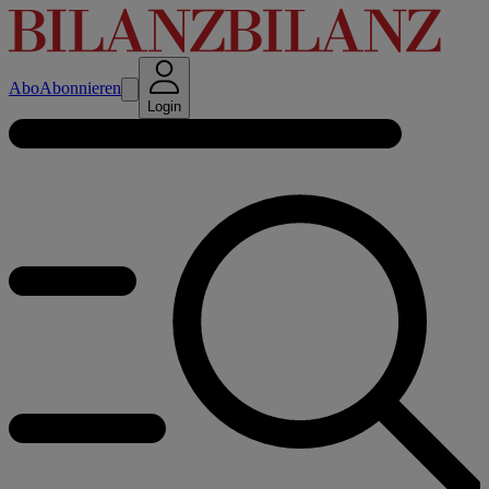
Abo
Abonnieren
Login