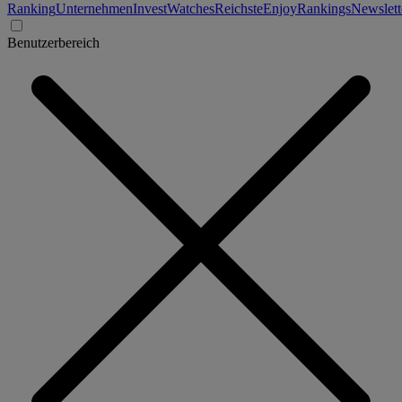
Ranking
Unternehmen
Invest
Watches
Reichste
Enjoy
Rankings
Newslett
Benutzerbereich