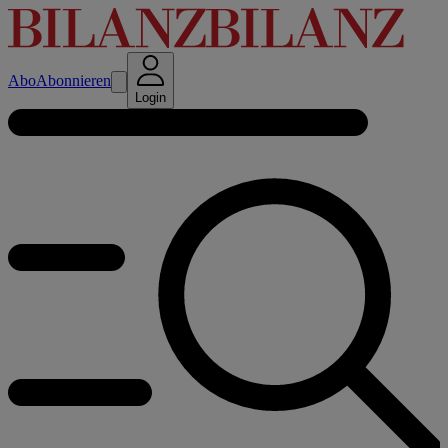
Abo
Abonnieren
Login