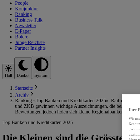
People
Konjunktur
Ranking
Business Talk
Newsletter
E-Paper
Bolero
Junge Reichste
Partner Insights
Hell
Dunkel
System
Startseite
Archiv
Ranking «Top Banken und Kreditkarten 2025»: Raiffeisen
und ZKB gewinnen wichtige Auszeichnungen, die besten
Ihre P
Bewertungen jedoch holen sich kleine Regionalbanken.
Wir un
Top Banken und Kreditkarten 2025
Kennung
„Wir un
Die Kleinen sind die Grössten
deaktiv
Menü je