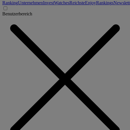
Ranking
Unternehmen
Invest
Watches
Reichste
Enjoy
Rankings
Newslett
Benutzerbereich