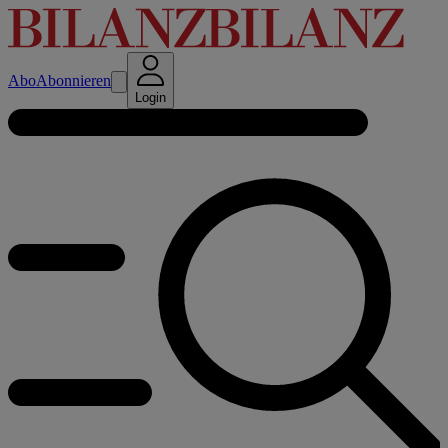
Abo
Abonnieren
Login