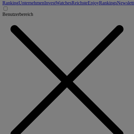
Ranking
Unternehmen
Invest
Watches
Reichste
Enjoy
Rankings
Newslett
Benutzerbereich