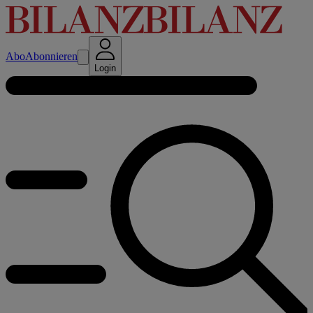
Abo
Abonnieren
Login