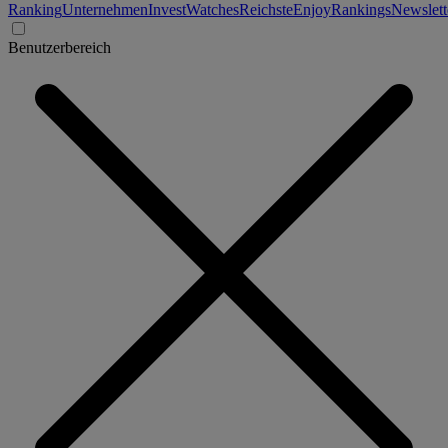
Ranking
Unternehmen
Invest
Watches
Reichste
Enjoy
Rankings
Newslett
Benutzerbereich