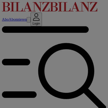
Abo
Abonnieren
Login