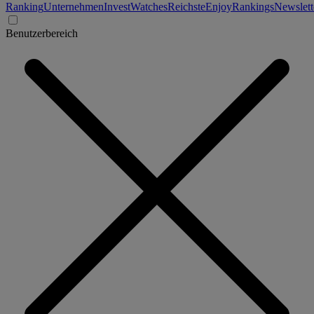
Ranking
Unternehmen
Invest
Watches
Reichste
Enjoy
Rankings
Newslett
Benutzerbereich