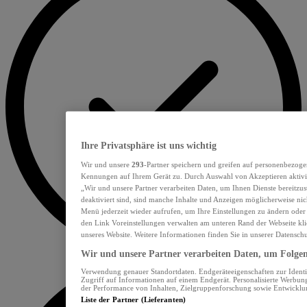
Ihre Privatsphäre ist uns wichtig
Wir und unsere
293
-Partner speichern und greifen auf personenbezoge
Kennungen auf Ihrem Gerät zu. Durch Auswahl von Akzeptieren aktivie
„Wir und unsere Partner verarbeiten Daten, um Ihnen Dienste bereitzu
deaktiviert sind, sind manche Inhalte und Anzeigen möglicherweise nich
Menü jederzeit wieder aufrufen, um Ihre Einstellungen zu ändern oder
den Link Voreinstellungen verwalten am unteren Rand der Webseite klic
unseres Website. Weitere Informationen finden Sie in unserer Datensch
Wir und unsere Partner verarbeiten Daten, um Folgend
Verwendung genauer Standortdaten. Endgeräteeigenschaften zur Identif
Zugriff auf Informationen auf einem Endgerät. Personalisierte Werbu
der Performance von Inhalten, Zielgruppenforschung sowie Entwickl
Liste der Partner (Lieferanten)