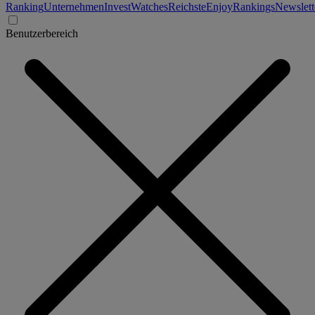
Ranking
Unternehmen
Invest
Watches
Reichste
Enjoy
Rankings
Newslett
Benutzerbereich