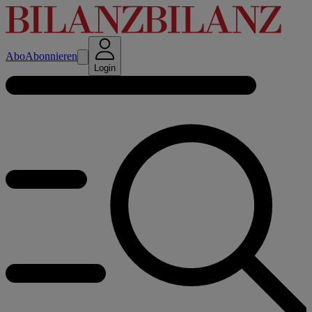
Abo
Abonnieren
Login