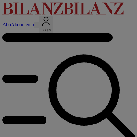
Abo
Abonnieren
Login