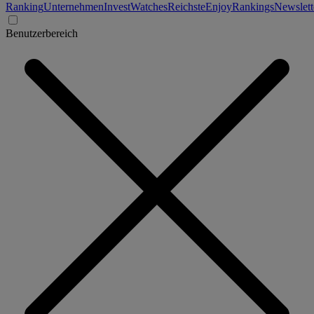
Ranking
Unternehmen
Invest
Watches
Reichste
Enjoy
Rankings
Newslett
Benutzerbereich