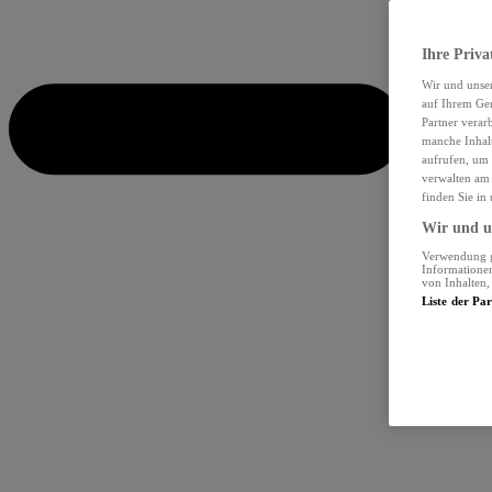
Ihre Priva
Wir und unse
auf Ihrem Ger
Partner verar
manche Inhalt
aufrufen, um 
verwalten am 
finden Sie in
Wir und un
Verwendung ge
Informationen
von Inhalten
Liste der Pa