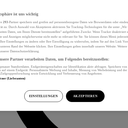
tsphäre ist uns wichtig
re
293
-Partner speichern und greifen auf personenbezogene Daten wie Browserdaten oder eind
ät zu. Durch Auswahl von Akzeptieren aktivieren Sie Tracking-Technologien für die unter „Wir
beiten Daten, um Ihnen Dienste bereitzustellen“ aufgeführten Zwecke. Wenn Tracker deaktiviert s
e und Anzeigen möglicherweise nicht mehr so relevant für Sie. Sie können dieses Menü jederzei
Ihre Einstellungen zu ändern oder Ihre Einwilligung zu widerrufen, indem Sie auf den Link Vor
unteren Rand der Webseite klicken. Ihre Einstellungen gelten innerhalb unseres Website. Weiter
 unserer Datenschutzerklärung.
sere Partner verarbeiten Daten, um Folgendes bereitzustellen:
nauer Standortdaten. Endgeräteeigenschaften zur Identifikation aktiv abfragen. Speichern von 
 auf einem Endgerät. Personalisierte Werbung und Inhalte, Messung von Werbeleistung und der
, Zielgruppenforschung sowie Entwicklung und Verbesserung von Angeboten.
rtner (Lieferanten)
EINSTELLUNGEN
AKZEPTIEREN