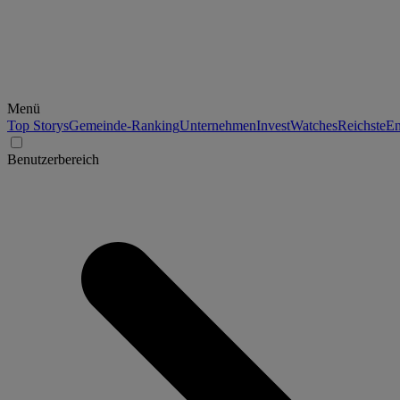
Menü
Top Storys
Gemeinde-Ranking
Unternehmen
Invest
Watches
Reichste
En
Benutzerbereich