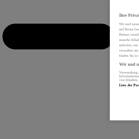
Ihre Priva
Wir und unse
auf Ihrem Ger
Partner verar
manche Inhalt
aufrufen, um 
verwalten am 
finden Sie in
Wir und un
Verwendung ge
Informationen
von Inhalten
Liste der Pa