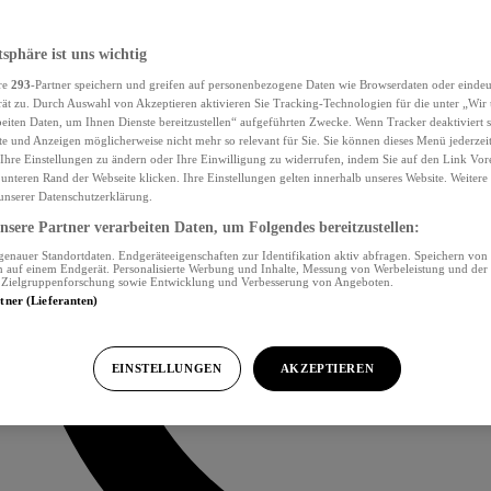
tsphäre ist uns wichtig
re
293
-Partner speichern und greifen auf personenbezogene Daten wie Browserdaten oder eind
ät zu. Durch Auswahl von Akzeptieren aktivieren Sie Tracking-Technologien für die unter „Wir
beiten Daten, um Ihnen Dienste bereitzustellen“ aufgeführten Zwecke. Wenn Tracker deaktiviert s
e und Anzeigen möglicherweise nicht mehr so relevant für Sie. Sie können dieses Menü jederzei
Ihre Einstellungen zu ändern oder Ihre Einwilligung zu widerrufen, indem Sie auf den Link Vor
unteren Rand der Webseite klicken. Ihre Einstellungen gelten innerhalb unseres Website. Weiter
 unserer Datenschutzerklärung.
sere Partner verarbeiten Daten, um Folgendes bereitzustellen:
nauer Standortdaten. Endgeräteeigenschaften zur Identifikation aktiv abfragen. Speichern von 
 auf einem Endgerät. Personalisierte Werbung und Inhalte, Messung von Werbeleistung und der
, Zielgruppenforschung sowie Entwicklung und Verbesserung von Angeboten.
rtner (Lieferanten)
EINSTELLUNGEN
AKZEPTIEREN