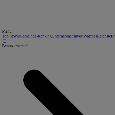
Menü
Top Storys
Gemeinde-Ranking
Unternehmen
Invest
Watches
Reichste
En
Benutzerbereich