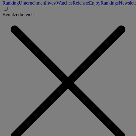
Ranking
Unternehmen
Invest
Watches
Reichste
Enjoy
Rankings
Newslett
Benutzerbereich