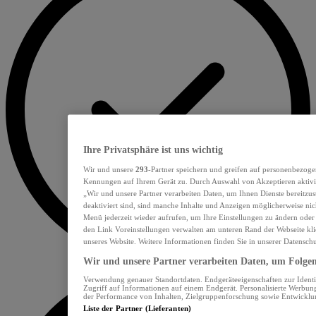
Ihre Privatsphäre ist uns wichtig
Wir und unsere
293
-Partner speichern und greifen auf personenbezoge
Kennungen auf Ihrem Gerät zu. Durch Auswahl von Akzeptieren aktivie
„Wir und unsere Partner verarbeiten Daten, um Ihnen Dienste bereitzu
deaktiviert sind, sind manche Inhalte und Anzeigen möglicherweise nich
Menü jederzeit wieder aufrufen, um Ihre Einstellungen zu ändern oder
den Link Voreinstellungen verwalten am unteren Rand der Webseite klic
unseres Website. Weitere Informationen finden Sie in unserer Datensch
Wir und unsere Partner verarbeiten Daten, um Folgend
Verwendung genauer Standortdaten. Endgeräteeigenschaften zur Identif
Zugriff auf Informationen auf einem Endgerät. Personalisierte Werbu
der Performance von Inhalten, Zielgruppenforschung sowie Entwickl
Liste der Partner (Lieferanten)