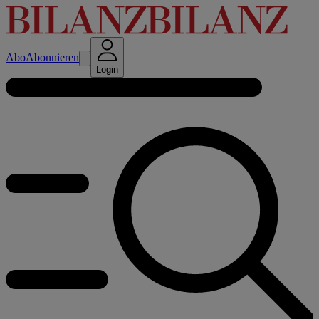
Abo
Abonnieren
Login