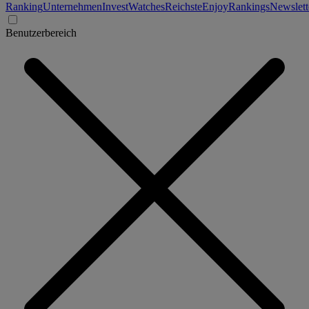
Ranking
Unternehmen
Invest
Watches
Reichste
Enjoy
Rankings
Newslett
Benutzerbereich