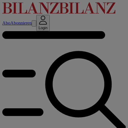
Abo
Abonnieren
Login