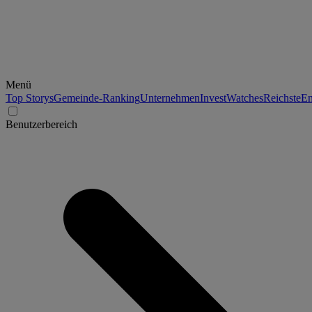
Menü
Top Storys
Gemeinde-Ranking
Unternehmen
Invest
Watches
Reichste
En
Benutzerbereich