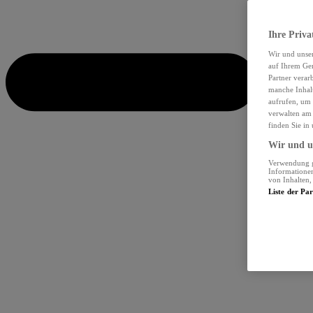
Ihre Priva
Wir und unse
auf Ihrem Ger
Partner verar
manche Inhalt
aufrufen, um 
verwalten am 
finden Sie in
Wir und un
Verwendung ge
Informationen
von Inhalten
Liste der Pa