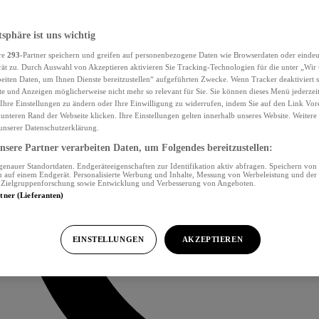
tsphäre ist uns wichtig
re
293
-Partner speichern und greifen auf personenbezogene Daten wie Browserdaten oder eind
ät zu. Durch Auswahl von Akzeptieren aktivieren Sie Tracking-Technologien für die unter „Wir
beiten Daten, um Ihnen Dienste bereitzustellen“ aufgeführten Zwecke. Wenn Tracker deaktiviert s
e und Anzeigen möglicherweise nicht mehr so relevant für Sie. Sie können dieses Menü jederzei
Ihre Einstellungen zu ändern oder Ihre Einwilligung zu widerrufen, indem Sie auf den Link Vor
unteren Rand der Webseite klicken. Ihre Einstellungen gelten innerhalb unseres Website. Weiter
 unserer Datenschutzerklärung.
sere Partner verarbeiten Daten, um Folgendes bereitzustellen:
nauer Standortdaten. Endgeräteeigenschaften zur Identifikation aktiv abfragen. Speichern von 
 auf einem Endgerät. Personalisierte Werbung und Inhalte, Messung von Werbeleistung und der
, Zielgruppenforschung sowie Entwicklung und Verbesserung von Angeboten.
rtner (Lieferanten)
EINSTELLUNGEN
AKZEPTIEREN