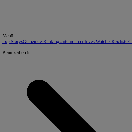
Menü
Top Storys
Gemeinde-Ranking
Unternehmen
Invest
Watches
Reichste
En
Benutzerbereich