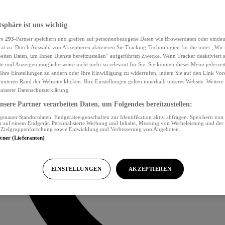
tsphäre ist uns wichtig
re
293
-Partner speichern und greifen auf personenbezogene Daten wie Browserdaten oder eind
ät zu. Durch Auswahl von Akzeptieren aktivieren Sie Tracking-Technologien für die unter „Wir
beiten Daten, um Ihnen Dienste bereitzustellen“ aufgeführten Zwecke. Wenn Tracker deaktiviert s
e und Anzeigen möglicherweise nicht mehr so relevant für Sie. Sie können dieses Menü jederzei
Ihre Einstellungen zu ändern oder Ihre Einwilligung zu widerrufen, indem Sie auf den Link Vor
unteren Rand der Webseite klicken. Ihre Einstellungen gelten innerhalb unseres Website. Weiter
 unserer Datenschutzerklärung.
sere Partner verarbeiten Daten, um Folgendes bereitzustellen:
nauer Standortdaten. Endgeräteeigenschaften zur Identifikation aktiv abfragen. Speichern von 
 auf einem Endgerät. Personalisierte Werbung und Inhalte, Messung von Werbeleistung und der
, Zielgruppenforschung sowie Entwicklung und Verbesserung von Angeboten.
rtner (Lieferanten)
EINSTELLUNGEN
AKZEPTIEREN