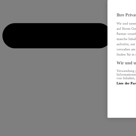
Ihre Priva
Wir und unse
auf Ihrem Ger
Partner verar
manche Inhalt
aufrufen, um 
verwalten am 
finden Sie in
Wir und un
Verwendung ge
Informationen
von Inhalten
Liste der Pa