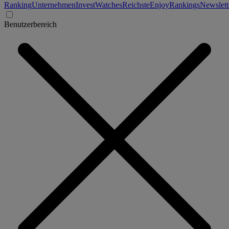
Ranking
Unternehmen
Invest
Watches
Reichste
Enjoy
Rankings
Newslett
Benutzerbereich