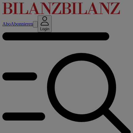
Abo
Abonnieren
Login