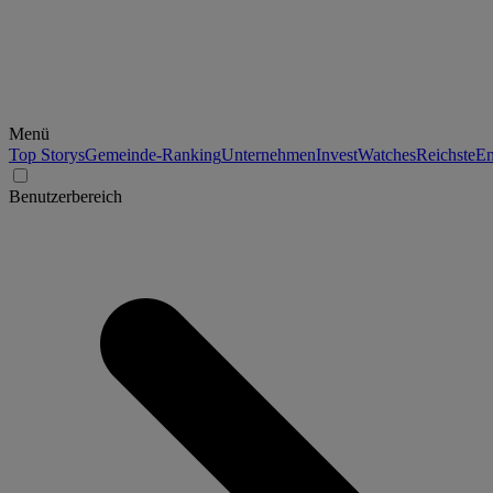
Menü
Top Storys
Gemeinde-Ranking
Unternehmen
Invest
Watches
Reichste
En
Benutzerbereich