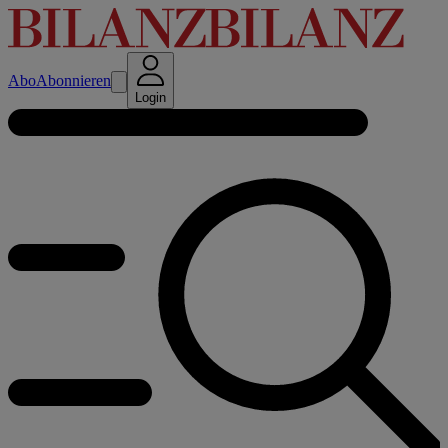
Abo
Abonnieren
Login