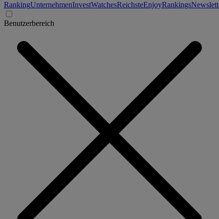
Ranking
Unternehmen
Invest
Watches
Reichste
Enjoy
Rankings
Newslett
Benutzerbereich