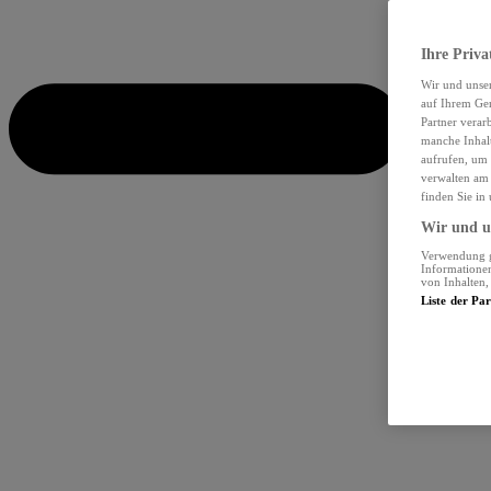
Ihre Priva
Wir und unse
auf Ihrem Ger
Partner verar
manche Inhalt
aufrufen, um 
verwalten am 
finden Sie in
Wir und un
Verwendung ge
Informationen
von Inhalten
Liste der Pa