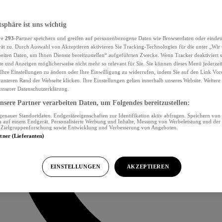
tsphäre ist uns wichtig
re
293
-Partner speichern und greifen auf personenbezogene Daten wie Browserdaten oder eind
ät zu. Durch Auswahl von Akzeptieren aktivieren Sie Tracking-Technologien für die unter „Wir
beiten Daten, um Ihnen Dienste bereitzustellen“ aufgeführten Zwecke. Wenn Tracker deaktiviert s
e und Anzeigen möglicherweise nicht mehr so relevant für Sie. Sie können dieses Menü jederzei
Ihre Einstellungen zu ändern oder Ihre Einwilligung zu widerrufen, indem Sie auf den Link Vor
unteren Rand der Webseite klicken. Ihre Einstellungen gelten innerhalb unseres Website. Weiter
 unserer Datenschutzerklärung.
sere Partner verarbeiten Daten, um Folgendes bereitzustellen:
nauer Standortdaten. Endgeräteeigenschaften zur Identifikation aktiv abfragen. Speichern von 
 auf einem Endgerät. Personalisierte Werbung und Inhalte, Messung von Werbeleistung und der
, Zielgruppenforschung sowie Entwicklung und Verbesserung von Angeboten.
rtner (Lieferanten)
EINSTELLUNGEN
AKZEPTIEREN