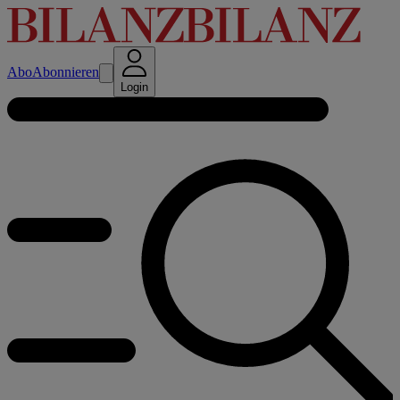
Abo
Abonnieren
Login