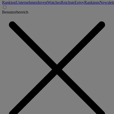
Ranking
Unternehmen
Invest
Watches
Reichste
Enjoy
Rankings
Newslett
Benutzerbereich