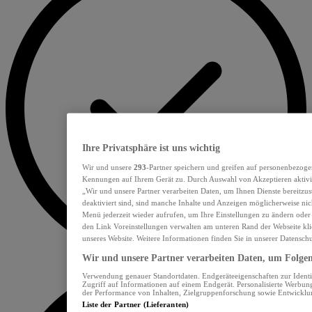
Ihre Privatsphäre ist uns wichtig
Wir und unsere
293
-Partner speichern und greifen auf personenbezoge
Kennungen auf Ihrem Gerät zu. Durch Auswahl von Akzeptieren aktivie
„Wir und unsere Partner verarbeiten Daten, um Ihnen Dienste bereitzu
deaktiviert sind, sind manche Inhalte und Anzeigen möglicherweise nich
Menü jederzeit wieder aufrufen, um Ihre Einstellungen zu ändern oder
den Link Voreinstellungen verwalten am unteren Rand der Webseite klic
unseres Website. Weitere Informationen finden Sie in unserer Datensch
Wir und unsere Partner verarbeiten Daten, um Folgend
Verwendung genauer Standortdaten. Endgeräteeigenschaften zur Identif
Zugriff auf Informationen auf einem Endgerät. Personalisierte Werbu
der Performance von Inhalten, Zielgruppenforschung sowie Entwickl
Liste der Partner (Lieferanten)