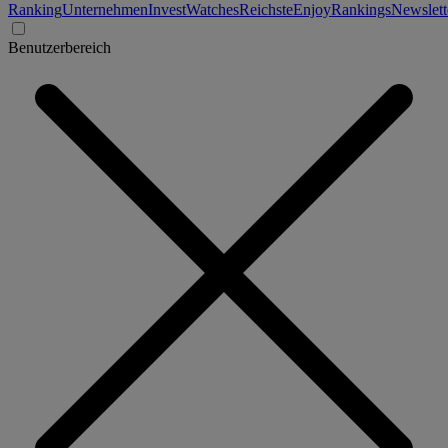
Ranking
Unternehmen
Invest
Watches
Reichste
Enjoy
Rankings
Newslett
Benutzerbereich