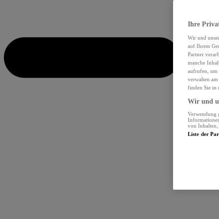
Ihre Priva
Wir und unse
auf Ihrem Ger
Partner verar
manche Inhalt
aufrufen, um 
verwalten am 
finden Sie in
Wir und un
Verwendung ge
Informationen
von Inhalten
Liste der Pa