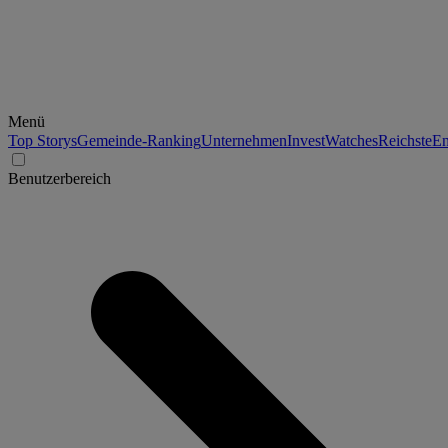
Menü
Top Storys
Gemeinde-Ranking
Unternehmen
Invest
Watches
Reichste
En
Benutzerbereich