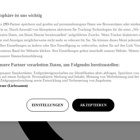
tsphäre ist uns wichtig
re
293
-Partner speichern und greifen auf personenbezogene Daten wie Browserdaten oder eind
ät zu. Durch Auswahl von Akzeptieren aktivieren Sie Tracking-Technologien für die unter „Wir
beiten Daten, um Ihnen Dienste bereitzustellen“ aufgeführten Zwecke. Wenn Tracker deaktiviert s
e und Anzeigen möglicherweise nicht mehr so relevant für Sie. Sie können dieses Menü jederzei
Ihre Einstellungen zu ändern oder Ihre Einwilligung zu widerrufen, indem Sie auf den Link Vor
unteren Rand der Webseite klicken. Ihre Einstellungen gelten innerhalb unseres Website. Weiter
 unserer Datenschutzerklärung.
sere Partner verarbeiten Daten, um Folgendes bereitzustellen:
nauer Standortdaten. Endgeräteeigenschaften zur Identifikation aktiv abfragen. Speichern von 
 auf einem Endgerät. Personalisierte Werbung und Inhalte, Messung von Werbeleistung und der
, Zielgruppenforschung sowie Entwicklung und Verbesserung von Angeboten.
rtner (Lieferanten)
EINSTELLUNGEN
AKZEPTIEREN