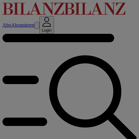
Abo
Abonnieren
Login