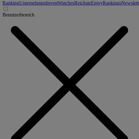
Ranking
Unternehmen
Invest
Watches
Reichste
Enjoy
Rankings
Newslett
Benutzerbereich