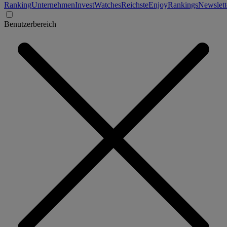
Ranking
Unternehmen
Invest
Watches
Reichste
Enjoy
Rankings
Newslett
Benutzerbereich