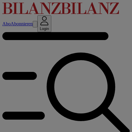
Abo
Abonnieren
Login