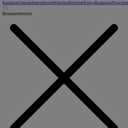
Ranking
Unternehmen
Invest
Watches
Reichste
Enjoy
Rankings
Newslett
Benutzerbereich