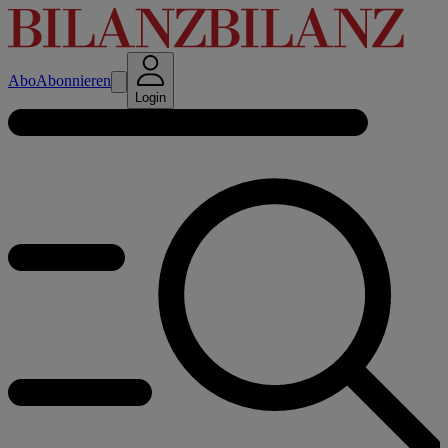
Abo
Abonnieren
Login