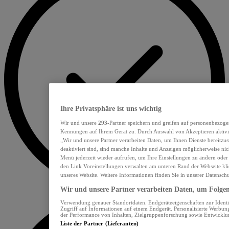
Ihre Privatsphäre ist uns wichtig
Wir und unsere
293
-Partner speichern und greifen auf personenbezoge
Kennungen auf Ihrem Gerät zu. Durch Auswahl von Akzeptieren aktivie
„Wir und unsere Partner verarbeiten Daten, um Ihnen Dienste bereitzu
deaktiviert sind, sind manche Inhalte und Anzeigen möglicherweise nich
Menü jederzeit wieder aufrufen, um Ihre Einstellungen zu ändern oder
den Link Voreinstellungen verwalten am unteren Rand der Webseite klic
unseres Website. Weitere Informationen finden Sie in unserer Datensch
Wir und unsere Partner verarbeiten Daten, um Folgend
Verwendung genauer Standortdaten. Endgeräteeigenschaften zur Identif
Zugriff auf Informationen auf einem Endgerät. Personalisierte Werbu
der Performance von Inhalten, Zielgruppenforschung sowie Entwickl
Liste der Partner (Lieferanten)