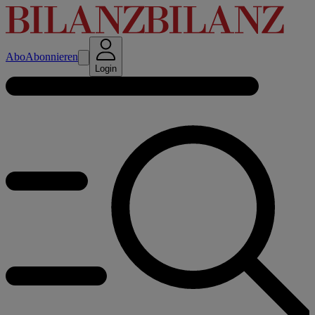
Abo
Abonnieren
Login