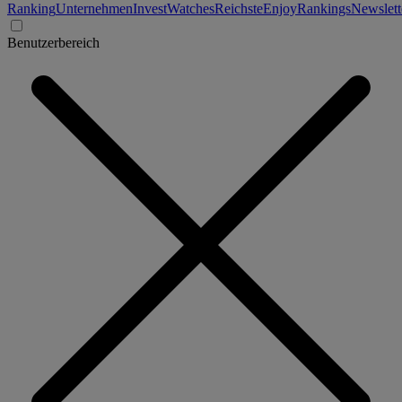
Ranking
Unternehmen
Invest
Watches
Reichste
Enjoy
Rankings
Newslett
Benutzerbereich