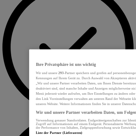
Ihre Privatsphäre ist uns wichtig
Wir und unsere
293
-Partner speichern und greifen auf personenbezoge
Kennungen auf Ihrem Gerät zu. Durch Auswahl von Akzeptieren aktivie
„Wir und unsere Partner verarbeiten Daten, um Ihnen Dienste bereitzu
deaktiviert sind, sind manche Inhalte und Anzeigen möglicherweise nich
Menü jederzeit wieder aufrufen, um Ihre Einstellungen zu ändern oder
den Link Voreinstellungen verwalten am unteren Rand der Webseite klic
unseres Website. Weitere Informationen finden Sie in unserer Datensch
Wir und unsere Partner verarbeiten Daten, um Folgend
Verwendung genauer Standortdaten. Endgeräteeigenschaften zur Identif
Zugriff auf Informationen auf einem Endgerät. Personalisierte Werbu
der Performance von Inhalten, Zielgruppenforschung sowie Entwickl
Liste der Partner (Lieferanten)