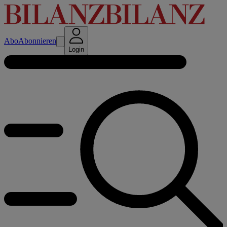
Abo
Abonnieren
Login