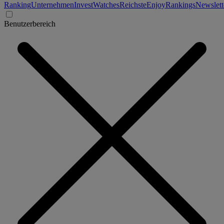
Ranking
Unternehmen
Invest
Watches
Reichste
Enjoy
Rankings
Newslett
Benutzerbereich