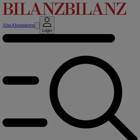
Abo
Abonnieren
Login