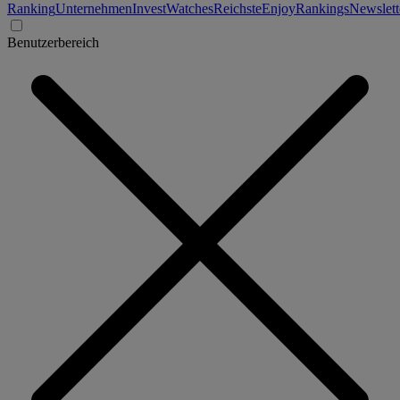
Ranking
Unternehmen
Invest
Watches
Reichste
Enjoy
Rankings
Newslett
Benutzerbereich