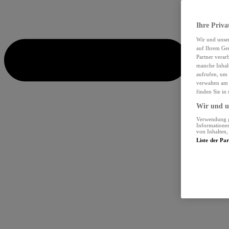
Ihre Priva
Wir und unse
auf Ihrem Ger
Partner verar
manche Inhalt
aufrufen, um 
verwalten am 
finden Sie in
Wir und un
Verwendung ge
Informationen
von Inhalten
Liste der Pa