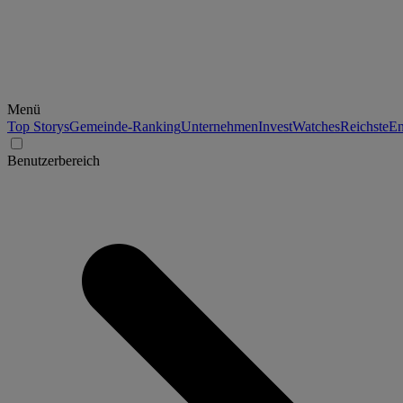
Menü
Top Storys
Gemeinde-Ranking
Unternehmen
Invest
Watches
Reichste
En
Benutzerbereich